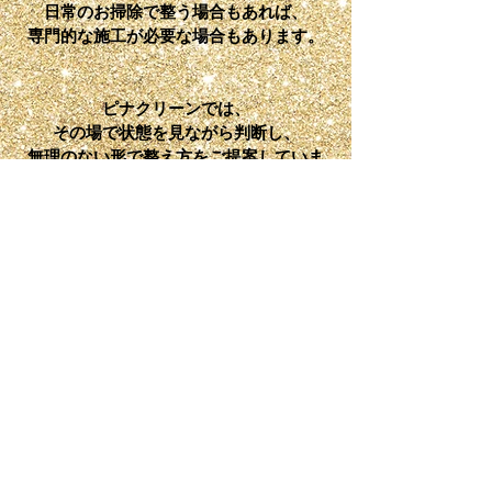
日常のお掃除で整う場合もあれば、
専門的な施工が必要な場合もあります。
ピナクリーンでは、
その場で状態を見ながら判断し、
​無理のない形で整え方をご提案していま
す。
​運営者について
​住まい整え方を知りたい方
​【カニモリストーリー】を読む
ピナクリーン
©2023by ピナクリーン Wix.com で作成