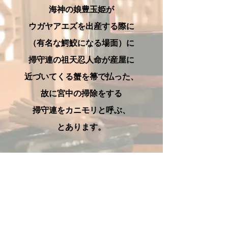
海神の娘豊玉姫が
ウガヤアエズを出産する際に
（有名な鰐鮫になる場面）に
掃守連の祖天忍人命が産屋に
近づいてくる蟹を箒で払った、
故に宮中の掃除をする
掃守連をカニモリと呼ぶ、
とあります。
​お掃除の役割について
ピナクリーン