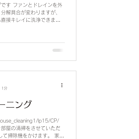
です ファンとドレインを外
り分解具合が変わりますが、
も直接キレイに洗浄できます
ん。 まれに臭覚が敏感な方
量に残ったカビの臭いを嗅ぎ
 1分
ー二ング
house_cleaning1/lp15/CP/
き部屋の清掃をさせていただ
して掃除機をかけます。 家具