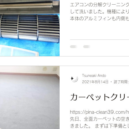
エアコンの分解クリーニング
して洗いました。機種によ
本体のアルミフィンも内側
ので、汚れの残りがありませ
がいらっしゃいますが、微
分けられる方がいらっ...
Tsuneaki Ando
2021年8月14日
読了時間:
カーペットクリ
https://pina-clean39.com/
先日、全面カーペットの空
きました。 まずは下準備と