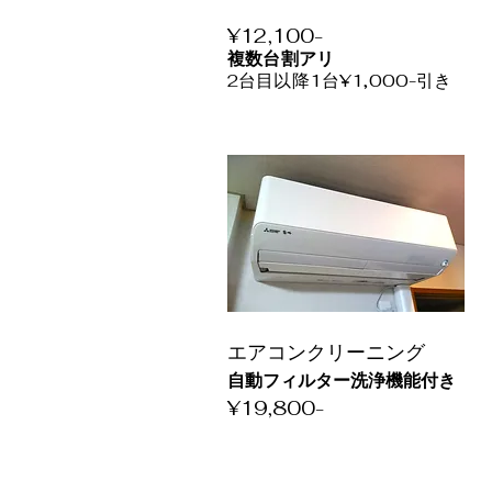
​¥12,100-​
複
数台
割アリ
2台目以降1台¥1,000-
引
​き
​エアコンクリーニング
自動フィルター洗浄機能付き
​¥19,800-