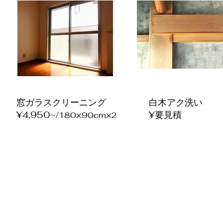
窓ガラスクリーニング
白木アク洗い
​¥4,950~/
​¥要見積
180×90cm×2