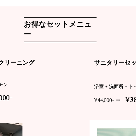
​お得なセットメニュ
ー
とクリーニング
​サニタリーセ
ッチン
浴室 + 洗面所 + 
000-
¥38
​¥44,000- ⇒