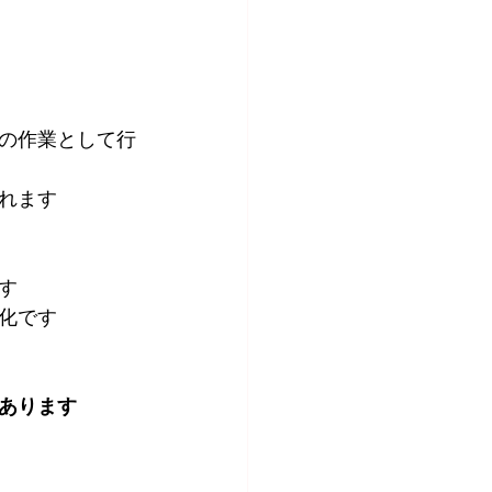
の作業として行
れます
す
化です
あります