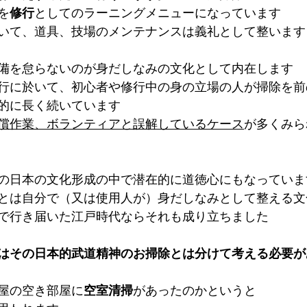
を
修行
としてのラーニングメニューになっています
いて、道具、技場のメンテナンスは義礼として整います
備を怠らないのが身だしなみの文化として内在します
行に於いて、初心者や修行中の身の立場の人が掃除を前
的に長く続いています
償作業、ボランティアと誤解しているケース
が多くみら
の日本の文化形成の中で潜在的に道徳心にもなっていま
とは自分で（又は使用人が）身だしなみとして整える文
で行き届いた江戸時代ならそれも成り立ちました
はその日本的武道精神のお掃除とは分けて考える必要が
屋の空き部屋に
空室清掃
があったのかというと